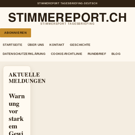
STIMMEREPORT TAGESBRIEFING
•
DEUTSCH
STIMMEREPORT.CH
STIMMEREPORT TAGESBRIEFING
ABONNIEREN
STARTSEITE
ÜBER UNS
KONTAKT
GESCHICHTE
DATENSCHUTZERKLÄRUNG
COOKIE-RICHTLINIE
RUNDBRIEF
BLOG
AKTUELLE
MELDUNGEN
Warn
ung
vor
stark
em
Gewi