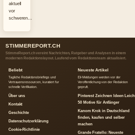
aktuell
vor
schweren…
STIMMEREPORT.CH
StimmeReport.ch vereint Nachrichten, Ratgeber und Analysen in einem
modernen Redaktionslayout. Laufend vom Redaktionsteam aktualisiert.
Beliebt
Neueste Artikel
Tagliche Redaktionsbriefings und
Eil-Meldungen werden vor der
Vertrauensressourcen, kuratiert fur
Veroffentlichung von der Redaktion
schnelle Verifikation.
gepruft.
Über uns
Pinterest Zeichnen Ideen Leich
50 Motive für Anfänger
Kontakt
Kanom Krok in Deutschland
Geschichte
finden, kaufen und selber
Datenschutzerklärung
machen
Cookie-Richtlinie
Grande Fratello: Neueste