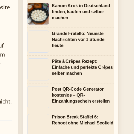
Kanom Krok in Deutschland
site
finden, kaufen und selber
machen
Grande Fratello: Neueste
Nachrichten vor 1 Stunde
uf
heute
 um
Pâte à Crêpes Rezept:
e
Einfache und perfekte Crêpes
selber machen
Post QR-Code Generator
kostenlos – QR-
icht,
Einzahlungsschein erstellen
Prison Break Staffel 6:
Reboot ohne Michael Scofield