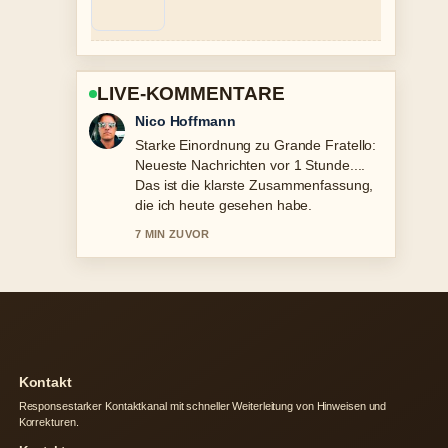
LIVE-KOMMENTARE
Hannah Weber
Verfolge Pinterest Zeichnen Ideen
Leicht: 50 Motive für... genau –
schaetze den ausgewogenen Ton hier.
9 MIN ZUVOR
Kontakt
Responsestarker Kontaktkanal mit schneller Weiterleitung von Hinweisen und
Korrekturen.
Kontakt