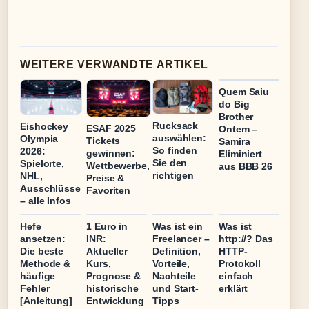
WEITERE VERWANDTE ARTIKEL
Quem Saiu
do Big
Brother
Rucksack
Eishockey
ESAF 2025
Ontem –
auswählen:
Olympia
Tickets
Samira
So finden
2026:
gewinnen:
Eliminiert
Sie den
Spielorte,
Wettbewerbe,
aus BBB 26
richtigen
NHL,
Preise &
Ausschlüsse
Favoriten
– alle Infos
Hefe
1 Euro in
Was ist ein
Was ist
ansetzen:
INR:
Freelancer –
http://? Das
Die beste
Aktueller
Definition,
HTTP-
Methode &
Kurs,
Vorteile,
Protokoll
häufige
Prognose &
Nachteile
einfach
Fehler
historische
und Start-
erklärt
[Anleitung]
Entwicklung
Tipps