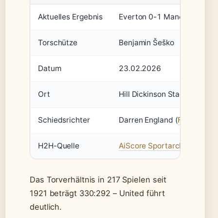
Aktuelles Ergebnis
Everton 0-1 Manchester Un
Torschütze
Benjamin Šeško
Datum
23.02.2026
Ort
Hill Dickinson Stadium, Live
Schiedsrichter
Darren England (
FotMob Spi
H2H-Quelle
AiScore Sportarchiv
Das Torverhältnis in 217 Spielen seit
1921 beträgt 330:292 – United führt
deutlich.