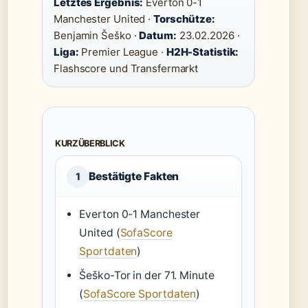
Letztes Ergebnis:
Everton 0-1
Manchester United ·
Torschütze:
Benjamin Šeško ·
Datum:
23.02.2026 ·
Liga:
Premier League ·
H2H-Statistik:
Flashscore und Transfermarkt
KURZÜBERBLICK
Bestätigte Fakten
1
Everton 0-1 Manchester
United (
SofaScore
Sportdaten
)
Šeško-Tor in der 71. Minute
(
SofaScore Sportdaten
)