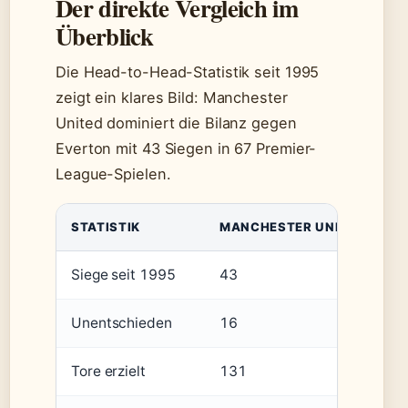
Der direkte Vergleich im
Überblick
Die Head-to-Head-Statistik seit 1995
zeigt ein klares Bild: Manchester
United dominiert die Bilanz gegen
Everton mit 43 Siegen in 67 Premier-
League-Spielen.
STATISTIK
MANCHESTER UNITED
E
Siege seit 1995
43
8
Unentschieden
16
1
Tore erzielt
131
6