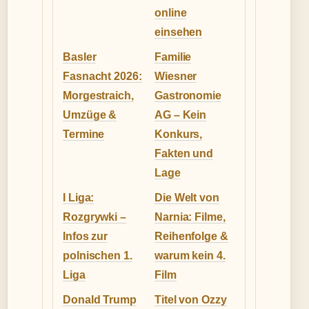
online
einsehen
Basler
Familie
Fasnacht 2026:
Wiesner
Morgestraich,
Gastronomie
Umzüge &
AG – Kein
Termine
Konkurs,
Fakten und
Lage
I Liga:
Die Welt von
Rozgrywki –
Narnia: Filme,
Infos zur
Reihenfolge &
polnischen 1.
warum kein 4.
Liga
Film
Donald Trump
Titel von Ozzy