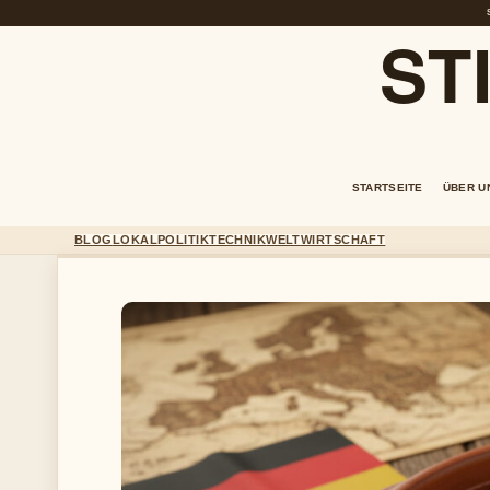
ST
STARTSEITE
ÜBER U
BLOG
LOKAL
POLITIK
TECHNIK
WELT
WIRTSCHAFT