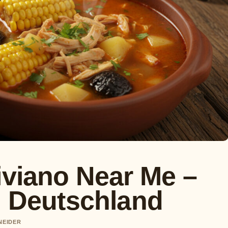
iviano Near Me –
n Deutschland
NEIDER