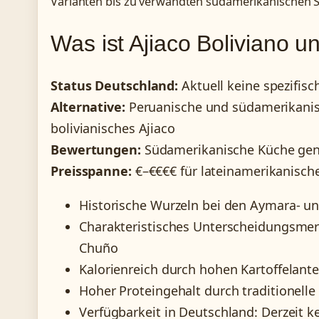
Varianten bis zu verwandten südamerikanischen Sp
Was ist Ajiaco Boliviano 
Status Deutschland:
Aktuell keine spezifisch
Alternative:
Peruanische und südamerikanisc
bolivianisches Ajiaco
Bewertungen:
Südamerikanische Küche gener
Preisspanne:
€–€€€€ für lateinamerikanisch
Historische Wurzeln bei den Aymara- u
Charakteristisches Unterscheidungsme
Chuño
Kalorienreich durch hohen Kartoffelante
Hoher Proteingehalt durch traditionell
Verfügbarkeit in Deutschland: Derzeit k