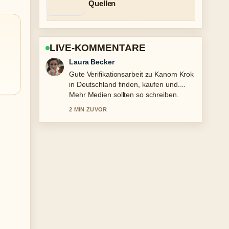
Quellen
LIVE-KOMMENTARE
Nico Hoffmann
Starke Einordnung zu Grande Fratello:
Neueste Nachrichten vor 1 Stunde....
Das ist die klarste Zusammenfassung,
die ich heute gesehen habe.
4 MIN ZUVOR