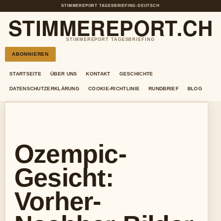
STIMMEREPORT TAGESBRIEFING
•
DEUTSCH
STIMMEREPORT.CH
STIMMEREPORT TAGESBRIEFING
ABONNIEREN
STARTSEITE
ÜBER UNS
KONTAKT
GESCHICHTE
DATENSCHUTZERKLÄRUNG
COOKIE-RICHTLINIE
RUNDBRIEF
BLOG
Ozempic-
Gesicht:
Vorher-