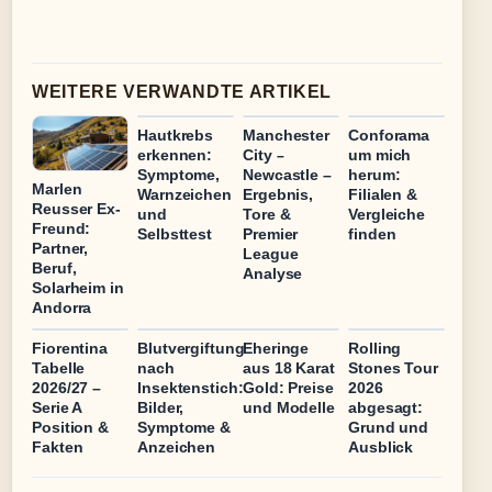
WEITERE VERWANDTE ARTIKEL
Hautkrebs
Manchester
Conforama
erkennen:
City –
um mich
Symptome,
Newcastle –
herum:
Marlen
Warnzeichen
Ergebnis,
Filialen &
Reusser Ex-
und
Tore &
Vergleiche
Freund:
Selbsttest
Premier
finden
Partner,
League
Beruf,
Analyse
Solarheim in
Andorra
Fiorentina
Blutvergiftung
Eheringe
Rolling
Tabelle
nach
aus 18 Karat
Stones Tour
2026/27 –
Insektenstich:
Gold: Preise
2026
Serie A
Bilder,
und Modelle
abgesagt:
Position &
Symptome &
Grund und
Fakten
Anzeichen
Ausblick