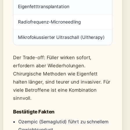
Eigenfetttransplantation
Natürli
Radiofrequenz-Microneedling
Hautstr
Mikrofokussierter Ultraschall (Ultherapy)
Straffu
Der Trade-off: Füller wirken sofort,
erfordern aber Wiederholungen.
Chirurgische Methoden wie Eigenfett
halten länger, sind teurer und invasiver. Für
viele Betroffene ist eine Kombination
sinnvoll.
Bestätigte Fakten
Ozempic (Semaglutid) führt zu schnellem
Gewichtsverlust.