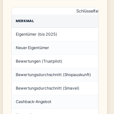
Schlüsselfakten zu 
MERKMAL
WERT
Eigentümer (bis 2025)
Invia T
Neuer Eigentümer
WP Hold
Bewertungen (Trustpilot)
über 2
Bewertungsdurchschnitt (Shopauskunft)
4,45 vo
Bewertungsdurchschnitt (Smavel)
3,90 vo
Cashback-Angebot
bis zu 