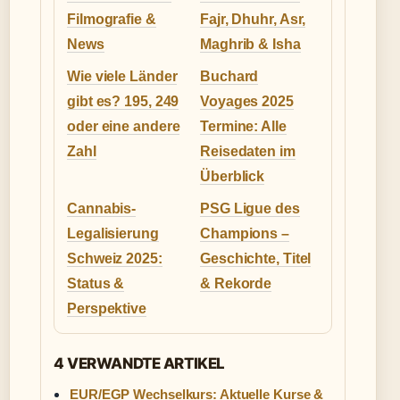
Filmografie &
Fajr, Dhuhr, Asr,
News
Maghrib & Isha
Wie viele Länder
Buchard
gibt es? 195, 249
Voyages 2025
oder eine andere
Termine: Alle
Zahl
Reisedaten im
Überblick
Cannabis-
PSG Ligue des
Legalisierung
Champions –
Schweiz 2025:
Geschichte, Titel
Status &
& Rekorde
Perspektive
4 VERWANDTE ARTIKEL
EUR/EGP Wechselkurs: Aktuelle Kurse &