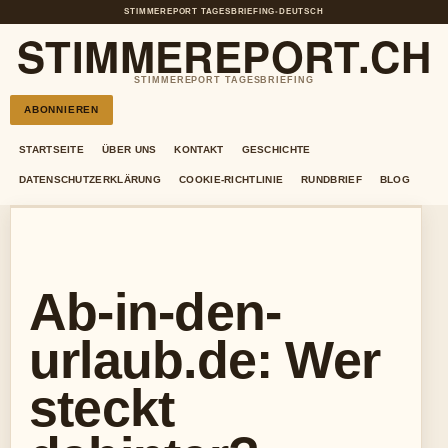
STIMMEREPORT TAGESBRIEFING
•
DEUTSCH
STIMMEREPORT.CH
STIMMEREPORT TAGESBRIEFING
ABONNIEREN
STARTSEITE
ÜBER UNS
KONTAKT
GESCHICHTE
DATENSCHUTZERKLÄRUNG
COOKIE-RICHTLINIE
RUNDBRIEF
BLOG
Ab-in-den-
urlaub.de: Wer
steckt