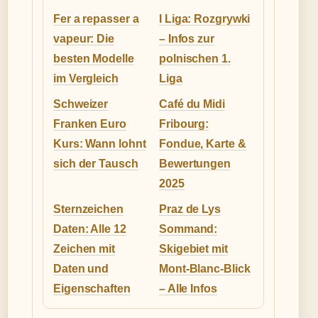
Fer a repasser a
I Liga: Rozgrywki
vapeur: Die
– Infos zur
besten Modelle
polnischen 1.
im Vergleich
Liga
Schweizer
Café du Midi
Franken Euro
Fribourg:
Kurs: Wann lohnt
Fondue, Karte &
sich der Tausch
Bewertungen
2025
Sternzeichen
Praz de Lys
Daten: Alle 12
Sommand:
Zeichen mit
Skigebiet mit
Daten und
Mont-Blanc-Blick
Eigenschaften
– Alle Infos