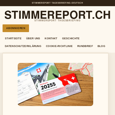
STIMMEREPORT TAGESBRIEFING
•
DEUTSCH
STIMMEREPORT.CH
STIMMEREPORT TAGESBRIEFING
ABONNIEREN
STARTSEITE
ÜBER UNS
KONTAKT
GESCHICHTE
DATENSCHUTZERKLÄRUNG
COOKIE-RICHTLINIE
RUNDBRIEF
BLOG