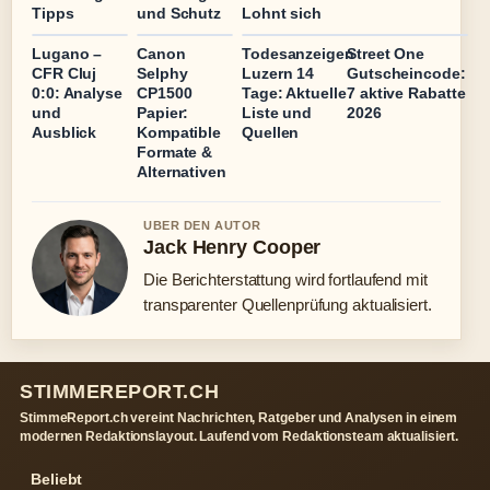
Tipps
und Schutz
Lohnt sich
Lugano –
Canon
Todesanzeigen
Street One
CFR Cluj
Selphy
Luzern 14
Gutscheincode:
0:0: Analyse
CP1500
Tage: Aktuelle
7 aktive Rabatte
und
Papier:
Liste und
2026
Ausblick
Kompatible
Quellen
Formate &
Alternativen
UBER DEN AUTOR
Jack Henry Cooper
Die Berichterstattung wird fortlaufend mit
transparenter Quellenprüfung aktualisiert.
STIMMEREPORT.CH
StimmeReport.ch vereint Nachrichten, Ratgeber und Analysen in einem
modernen Redaktionslayout. Laufend vom Redaktionsteam aktualisiert.
Beliebt