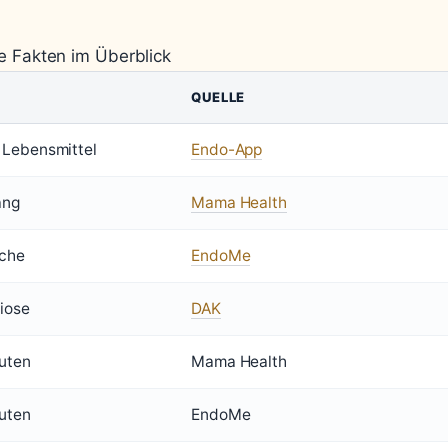
e Fakten im Überblick
QUELLE
 Lebensmittel
Endo-App
ang
Mama Health
che
EndoMe
iose
DAK
uten
Mama Health
uten
EndoMe