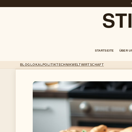
ST
STARTSEITE
ÜBER U
BLOG
LOKAL
POLITIK
TECHNIK
WELT
WIRTSCHAFT