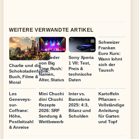
WEITERE VERWANDTE ARTIKEL
Schweizer
Franken
Euro Kurs:
Mitglieder
Sony Xperia
Wann lohnt
von Big
1 VII: Test,
sich der
Charlie und die
Time Rush:
Preis &
Tausch
Schokoladenfabrik:
Namen,
technische
Buch, Filme &
Alter, Status
Daten
Moral
Les
Mini Chuchi
Inter vs.
Kartoffeln
Geneveys-
dini Chuchi
Barcelona
Pflanzen –
sur-
Rezepte
2025: 4:3,
Vollständige
Coffrane:
2026: SRF
Bilanz und
Anleitung
Höhe,
Sendung &
Schulden
für Garten
Postleitzahl
Wettbewerb
und Topf
& Anreise