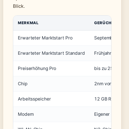
Blick.
MERKMAL
GERÜCHT (MIT Q
Erwarteter Marktstart Pro
September 202
Erwarteter Marktstart Standard
Frühjahr 2027 
Preiserhöhung Pro
bis zu 250 Euro 
Chip
2nm von TSMC fü
Arbeitsspeicher
12 GB RAM (Ma
Modem
Eigener C2-Chip