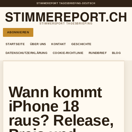
STIMMEREPORT TAGESBRIEFING
•
DEUTSCH
STIMMEREPORT.CH
STIMMEREPORT TAGESBRIEFING
ABONNIEREN
STARTSEITE
ÜBER UNS
KONTAKT
GESCHICHTE
DATENSCHUTZERKLÄRUNG
COOKIE-RICHTLINIE
RUNDBRIEF
BLOG
Wann kommt
iPhone 18
raus? Release,