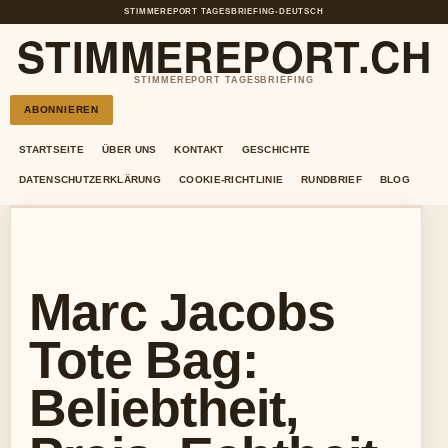
STIMMEREPORT TAGESBRIEFING
•
DEUTSCH
STIMMEREPORT.CH
STIMMEREPORT TAGESBRIEFING
ABONNIEREN
STARTSEITE
ÜBER UNS
KONTAKT
GESCHICHTE
DATENSCHUTZERKLÄRUNG
COOKIE-RICHTLINIE
RUNDBRIEF
BLOG
Marc Jacobs
Tote Bag:
Beliebtheit,