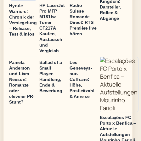
Kingdom:
HP LaserJet
Radio
Hyrule
Darsteller,
Pro MFP
Suisse
Warriors:
Rollen &
M181fw
Romande
Chronik der
Abgänge
Toner –
Direct: RTS
Versiegelung
CF217A
Première live
– Release,
Kaufen,
hören
Test & Infos
Austausch
und
Vergleich
Pamela
Ballad of a
Les
Anderson
Small
Geneveys-
und Liam
Player:
sur-
Neeson:
Handlung,
Coffrane:
Romanze
Ende &
Höhe,
oder
Bewertung
Postleitzahl
cleverer PR-
& Anreise
Stunt?
Escalações FC
Porto x Benfica –
Aktuelle
Aufstellungen
Mourinho Farioli