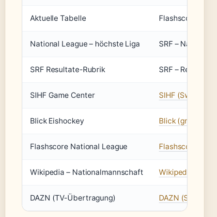
Aktuelle Tabelle
Flashscore.de
National League – höchste Liga
SRF – National 
SRF Resultate-Rubrik
SRF – Resultcent
SIHF Game Center
SIHF (Swiss Ice
Blick Eishockey
Blick (grosse Sc
Flashscore National League
Flashscore.de (i
Wikipedia – Nationalmannschaft
Wikipedia (Enzyk
DAZN (TV-Übertragung)
DAZN (Streaming