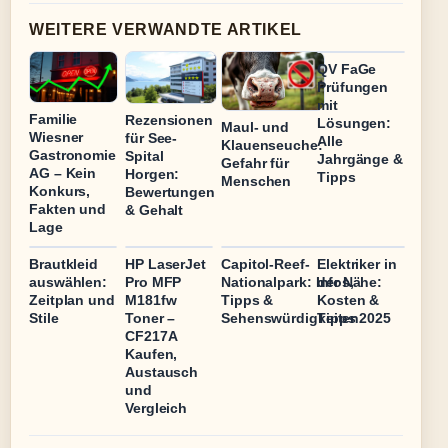
WEITERE VERWANDTE ARTIKEL
QV FaGe
Prüfungen
mit
Familie
Rezensionen
Lösungen:
Maul- und
Wiesner
für See-
Alle
Klauenseuche:
Gastronomie
Spital
Jahrgänge &
Gefahr für
AG – Kein
Horgen:
Tipps
Menschen
Konkurs,
Bewertungen
Fakten und
& Gehalt
Lage
Brautkleid
HP LaserJet
Capitol-Reef-
Elektriker in
auswählen:
Pro MFP
Nationalpark: Infos,
der Nähe:
Zeitplan und
M181fw
Tipps &
Kosten &
Stile
Toner –
Sehenswürdigkeiten
Tipps 2025
CF217A
Kaufen,
Austausch
und
Vergleich