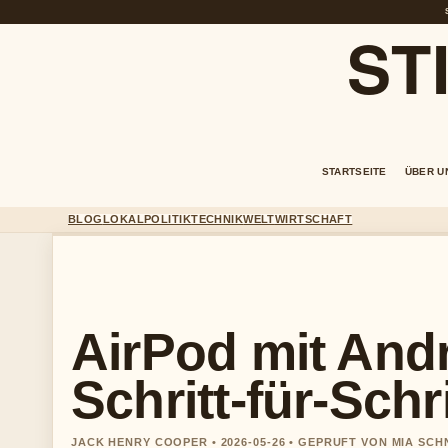
ST
STARTSEITE
ÜBER U
BLOG
LOKAL
POLITIK
TECHNIK
WELT
WIRTSCHAFT
AirPod mit And
Schritt-für-Schr
JACK HENRY COOPER • 2026-05-26 • GEPRUFT VON MIA SCH