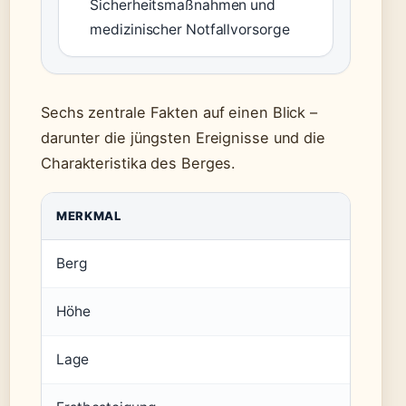
Sicherheitsmaßnahmen und
medizinischer Notfallvorsorge
Sechs zentrale Fakten auf einen Blick –
darunter die jüngsten Ereignisse und die
Charakteristika des Berges.
MERKMAL
WER
Berg
Ama 
Höhe
6.81
Lage
Khum