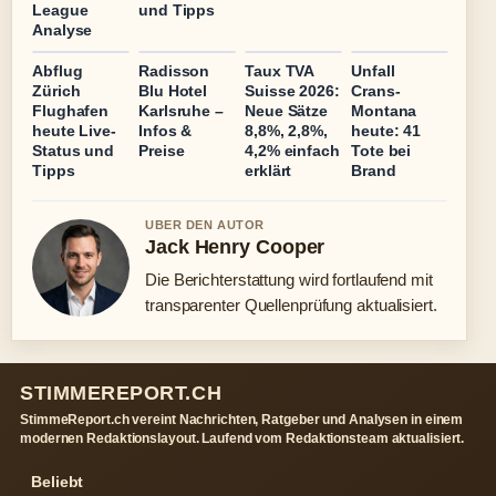
League
und Tipps
Analyse
Abflug
Radisson
Taux TVA
Unfall
Zürich
Blu Hotel
Suisse 2026:
Crans-
Flughafen
Karlsruhe –
Neue Sätze
Montana
heute Live-
Infos &
8,8%, 2,8%,
heute: 41
Status und
Preise
4,2% einfach
Tote bei
Tipps
erklärt
Brand
UBER DEN AUTOR
Jack Henry Cooper
Die Berichterstattung wird fortlaufend mit
transparenter Quellenprüfung aktualisiert.
STIMMEREPORT.CH
StimmeReport.ch vereint Nachrichten, Ratgeber und Analysen in einem
modernen Redaktionslayout. Laufend vom Redaktionsteam aktualisiert.
Beliebt