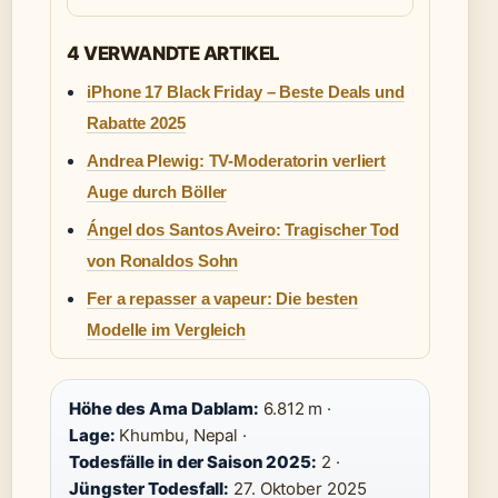
4 VERWANDTE ARTIKEL
iPhone 17 Black Friday – Beste Deals und
Rabatte 2025
Andrea Plewig: TV-Moderatorin verliert
Auge durch Böller
Ángel dos Santos Aveiro: Tragischer Tod
von Ronaldos Sohn
Fer a repasser a vapeur: Die besten
Modelle im Vergleich
Höhe des Ama Dablam:
6.812 m ·
Lage:
Khumbu, Nepal ·
Todesfälle in der Saison 2025:
2 ·
Jüngster Todesfall:
27. Oktober 2025