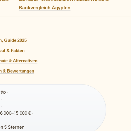
Bankvergleich Ägypten
n, Guide 2025
bot & Fakten
ate & Alternativen
en & Bewertungen
to ·
·
·
6.000–15.000 € ·
n 5 Sternen