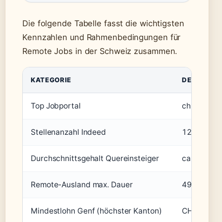
Die folgende Tabelle fasst die wichtigsten
Kennzahlen und Rahmenbedingungen für
Remote Jobs in der Schweiz zusammen.
KATEGORIE
DETAILS
Top Jobportal
ch.indeed
Stellenanzahl Indeed
12’124
Durchschnittsgehalt Quereinsteiger
ca. 4’000 
Remote-Ausland max. Dauer
49,9% Home
Mindestlohn Genf (höchster Kanton)
CHF 24.32