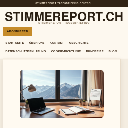
STIMMEREPORT TAGESBRIEFING
•
DEUTSCH
STIMMEREPORT.CH
STIMMEREPORT TAGESBRIEFING
ABONNIEREN
STARTSEITE
ÜBER UNS
KONTAKT
GESCHICHTE
DATENSCHUTZERKLÄRUNG
COOKIE-RICHTLINIE
RUNDBRIEF
BLOG