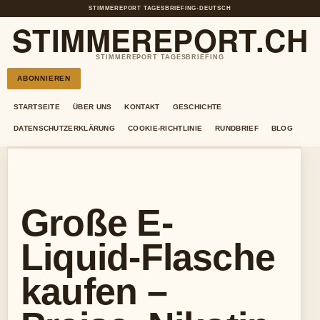
STIMMEREPORT TAGESBRIEFING
•
DEUTSCH
STIMMEREPORT.CH
STIMMEREPORT TAGESBRIEFING
ABONNIEREN
STARTSEITE
ÜBER UNS
KONTAKT
GESCHICHTE
DATENSCHUTZERKLÄRUNG
COOKIE-RICHTLINIE
RUNDBRIEF
BLOG
Große E-
Liquid-Flasche
kaufen –