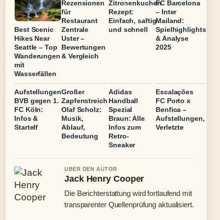
Rezensionen
Zitronenkuchen
FC Barcelona
für
Rezept:
– Inter
Restaurant
Einfach, saftig
Mailand:
Best Scenic
Zentrale
und schnell
Spielhighlights
Hikes Near
Uster –
& Analyse
Seattle – Top
Bewertungen
2025
Wanderungen
& Vergleich
mit
Wasserfällen
Aufstellungen
Großer
Adidas
Escalações
BVB gegen 1.
Zapfenstreich
Handball
FC Porto x
FC Köln:
Olaf Scholz:
Spezial
Benfica –
Infos &
Musik,
Braun: Alle
Aufstellungen,
Startelf
Ablauf,
Infos zum
Verletzte
Bedeutung
Retro-
Sneaker
UBER DEN AUTOR
Jack Henry Cooper
Die Berichterstattung wird fortlaufend mit
transparenter Quellenprüfung aktualisiert.