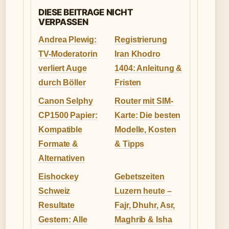
DIESE BEITRAGE NICHT
VERPASSEN
Andrea Plewig:
Registrierung
TV-Moderatorin
Iran Khodro
verliert Auge
1404: Anleitung &
durch Böller
Fristen
Canon Selphy
Router mit SIM-
CP1500 Papier:
Karte: Die besten
Kompatible
Modelle, Kosten
Formate &
& Tipps
Alternativen
Eishockey
Gebetszeiten
Schweiz
Luzern heute –
Resultate
Fajr, Dhuhr, Asr,
Gestern: Alle
Maghrib & Isha