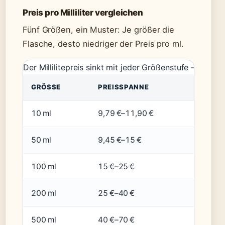
Preis pro Milliliter vergleichen
Fünf Größen, ein Muster: Je größer die
Flasche, desto niedriger der Preis pro ml.
Der Millilitepreis sinkt mit jeder Größenstufe – ein kl
GRÖSSE
PREISSPANNE
PREIS
10 ml
9,79 €–11,90 €
0,98 
50 ml
9,45 €–15 €
0,19 
100 ml
15 €–25 €
0,15 
200 ml
25 €–40 €
0,13 
500 ml
40 €–70 €
0,08 