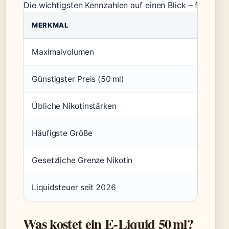
Die wichtigsten Kennzahlen auf einen Blick – fünf Wer
MERKMAL
Maximalvolumen
5
Günstigster Preis (50 ml)
9
Übliche Nikotinstärken
0
Häufigste Größe
5
Gesetzliche Grenze Nikotin
2
Liquidsteuer seit 2026
0
Was kostet ein E-Liquid 50 ml?