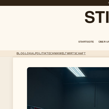
ST
STARTSEITE
ÜBER U
BLOG
LOKAL
POLITIK
TECHNIK
WELT
WIRTSCHAFT