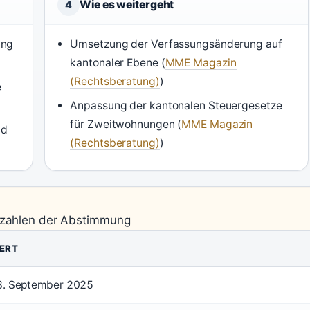
Wie es weitergeht
4
ung
Umsetzung der Verfassungsänderung auf
kantonaler Ebene (
MME Magazin
(Rechtsberatung)
)
e
Anpassung der kantonalen Steuergesetze
für Zweitwohnungen (
MME Magazin
nd
(Rechtsberatung)
)
lzahlen der Abstimmung
ERT
8. September 2025