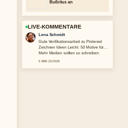
Bußritus an
LIVE-KOMMENTARE
Felix Meyer
Starke Einordnung zu Kanom Krok in
Deutschland finden, kaufen und.... Das
ist die klarste Zusammenfassung, die
ich heute gesehen habe.
7 MIN ZUVOR