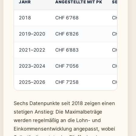
JAHR
ANGESTELLTE MIT PK
SELBSTÄN
2018
CHF 6’768
CHF 33’84
2019–2020
CHF 6’826
CHF 34’12
2021–2022
CHF 6’883
CHF 34’41
2023–2024
CHF 7’056
CHF 35’28
2025–2026
CHF 7’258
CHF 36’28
Sechs Datenpunkte seit 2018 zeigen einen
stetigen Anstieg: Die Maximalbeträge
werden regelmäßig an die Lohn- und
Einkommensentwicklung angepasst, wobei