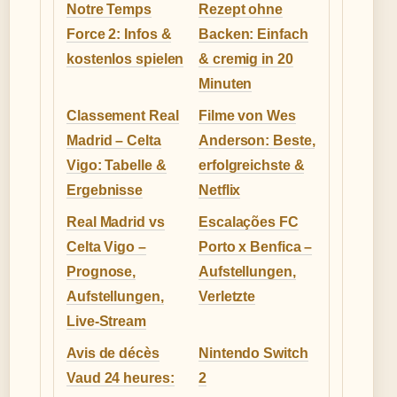
Notre Temps
Rezept ohne
Force 2: Infos &
Backen: Einfach
kostenlos spielen
& cremig in 20
Minuten
Classement Real
Filme von Wes
Madrid – Celta
Anderson: Beste,
Vigo: Tabelle &
erfolgreichste &
Ergebnisse
Netflix
Real Madrid vs
Escalações FC
Celta Vigo –
Porto x Benfica –
Prognose,
Aufstellungen,
Aufstellungen,
Verletzte
Live-Stream
Avis de décès
Nintendo Switch
Vaud 24 heures:
2