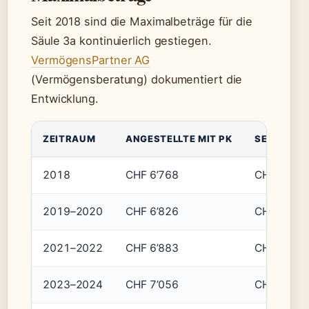
Seit 2018 sind die Maximalbeträge für die
Säule 3a kontinuierlich gestiegen.
VermögensPartner AG
(Vermögensberatung) dokumentiert die
Entwicklung.
ZEITRAUM
ANGESTELLTE MIT PK
SELBSTÄN
2018
CHF 6’768
CHF 33’84
2019–2020
CHF 6’826
CHF 34’12
2021–2022
CHF 6’883
CHF 34’41
2023–2024
CHF 7’056
CHF 35’28