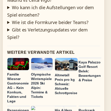
Wo kann ich die Aufstellungen vor dem
Spiel einsehen?
Wie ist die Formkurve beider Teams?
Gibt es Verletzungsupdates vor dem
Spiel?
WEITERE VERWANDTE ARTIKEL
Kaya Palazzo
Golf Resort
Belek:
Olympische
Familie
Altmetall
Bewertungen
Winterspiele
Wiesner
Preis pro kg
& Preise
2026 Ski
Gastronomie
Schweiz:
Alpin:
AG – Kein
Aktuelle
Termine &
Konkurs,
Schrottpreise
Tickets
Fakten und
Lage
Rezensionen
His & Hers
Rucksack