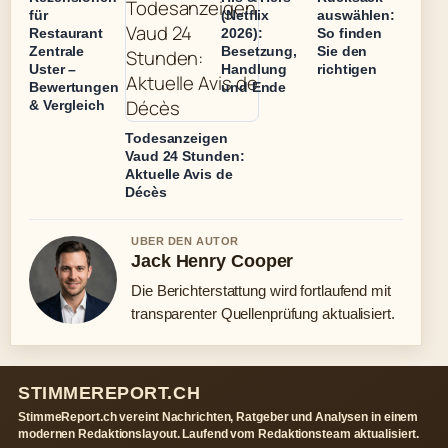
für
(Netflix
auswählen:
Restaurant
2026):
So finden
Zentrale
Besetzung,
Sie den
Uster –
Handlung
richtigen
Bewertungen
und Ende
& Vergleich
Todesanzeigen
Vaud 24 Stunden:
Aktuelle Avis de
Décès
UBER DEN AUTOR
Jack Henry Cooper
Die Berichterstattung wird fortlaufend mit
transparenter Quellenprüfung aktualisiert.
STIMMEREPORT.CH
StimmeReport.ch vereint Nachrichten, Ratgeber und Analysen in einem
modernen Redaktionslayout. Laufend vom Redaktionsteam aktualisiert.