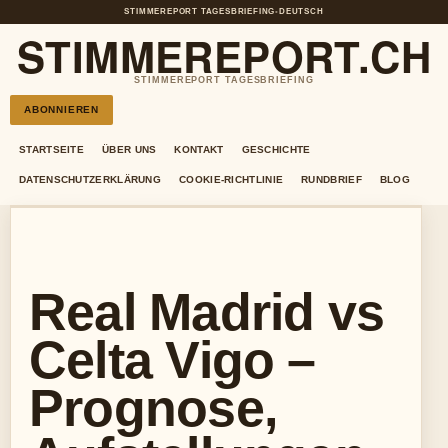
STIMMEREPORT TAGESBRIEFING
•
DEUTSCH
STIMMEREPORT.CH
STIMMEREPORT TAGESBRIEFING
ABONNIEREN
STARTSEITE
ÜBER UNS
KONTAKT
GESCHICHTE
DATENSCHUTZERKLÄRUNG
COOKIE-RICHTLINIE
RUNDBRIEF
BLOG
Real Madrid vs
Celta Vigo –
Prognose,