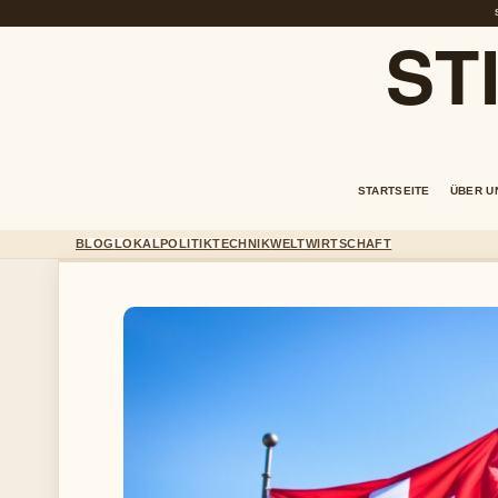
ST
STARTSEITE
ÜBER U
BLOG
LOKAL
POLITIK
TECHNIK
WELT
WIRTSCHAFT