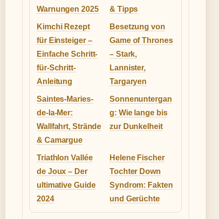
Warnungen 2025
& Tipps
Kimchi Rezept
Besetzung von
für Einsteiger –
Game of Thrones
Einfache Schritt-
– Stark,
für-Schritt-
Lannister,
Anleitung
Targaryen
Saintes-Maries-
Sonnenuntergan
de-la-Mer:
g: Wie lange bis
Wallfahrt, Strände
zur Dunkelheit
& Camargue
Triathlon Vallée
Helene Fischer
de Joux – Der
Tochter Down
ultimative Guide
Syndrom: Fakten
2024
und Gerüchte