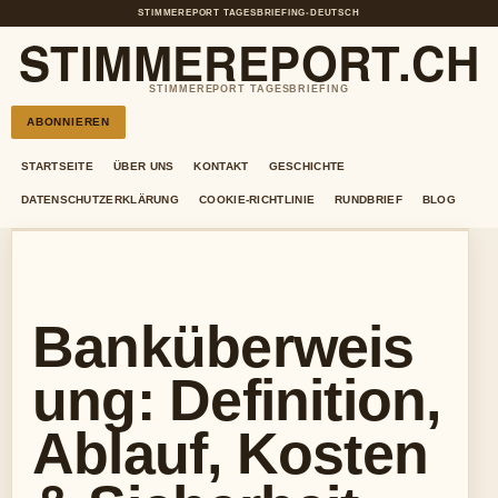
STIMMEREPORT TAGESBRIEFING
•
DEUTSCH
STIMMEREPORT.CH
STIMMEREPORT TAGESBRIEFING
ABONNIEREN
STARTSEITE
ÜBER UNS
KONTAKT
GESCHICHTE
DATENSCHUTZERKLÄRUNG
COOKIE-RICHTLINIE
RUNDBRIEF
BLOG
Banküberweis
ung: Definition,
Ablauf, Kosten