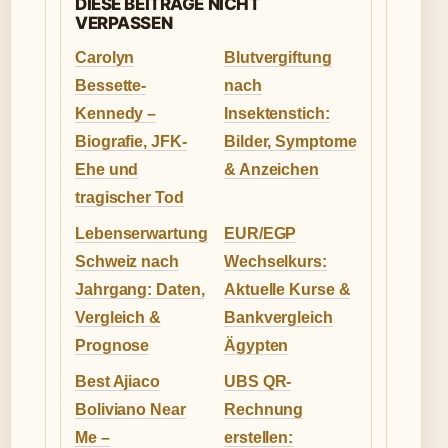
DIESE BEITRAGE NICHT
VERPASSEN
Carolyn
Blutvergiftung
Bessette-
nach
Kennedy –
Insektenstich:
Biografie, JFK-
Bilder, Symptome
Ehe und
& Anzeichen
tragischer Tod
Lebenserwartung
EUR/EGP
Schweiz nach
Wechselkurs:
Jahrgang: Daten,
Aktuelle Kurse &
Vergleich &
Bankvergleich
Prognose
Ägypten
Best Ajiaco
UBS QR-
Boliviano Near
Rechnung
Me –
erstellen: