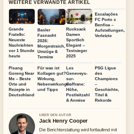
WEITERE VERWANDTE ARTIKEL
Escalações
FC Porto x
Benfica –
Grande
Rucksack
Basler
Aufstellungen,
Fratello:
Damen
Fasnacht
Verletzte
Neueste
Sportlich
2026:
Nachrichten
Elegant –
Morgestraich,
vor 1 Stunde
Testsieger
Umzüge &
heute
2025
Termine
Pisang
Für was ist
Les
PSG Ligue
Goreng Near
Kollagen gut?
Geneveys-
des
Me – Beste
Wirkung,
sur-
Champions
Orte und
Nebenwirkungen
Coffrane:
–
Rezepte in
und Tipps
Höhe,
Geschichte,
Deutschland
Postleitzahl
Titel &
& Anreise
Rekorde
UBER DEN AUTOR
Jack Henry Cooper
Die Berichterstattung wird fortlaufend mit