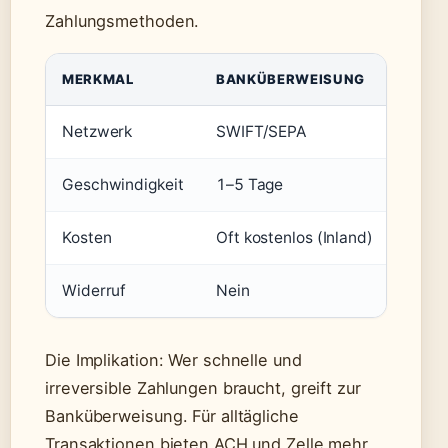
Zahlungsmethoden.
MERKMAL
BANKÜBERWEISUNG
ACH 
Netzwerk
SWIFT/SEPA
ACH
Geschwindigkeit
1–5 Tage
1–3 T
Kosten
Oft kostenlos (Inland)
Meist
Widerruf
Nein
Ja (6
Die Implikation: Wer schnelle und
irreversible Zahlungen braucht, greift zur
Banküberweisung. Für alltägliche
Transaktionen bieten ACH und Zelle mehr