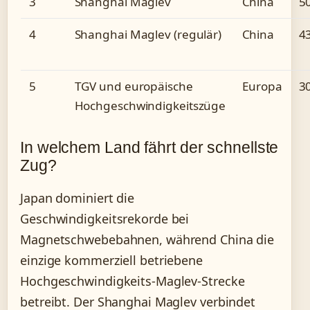
3
Shanghai Maglev
China
5
4
Shanghai Maglev (regulär)
China
4
5
TGV und europäische
Europa
3
Hochgeschwindigkeitszüge
In welchem Land fährt der schnellste
Zug?
Japan dominiert die
Geschwindigkeitsrekorde bei
Magnetschwebebahnen, während China die
einzige kommerziell betriebene
Hochgeschwindigkeits-Maglev-Strecke
betreibt. Der Shanghai Maglev verbindet