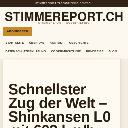
STIMMEREPORT TAGESBRIEFING
•
DEUTSCH
STIMMEREPORT.CH
STIMMEREPORT TAGESBRIEFING
ABONNIEREN
STARTSEITE
ÜBER UNS
KONTAKT
GESCHICHTE
DATENSCHUTZERKLÄRUNG
COOKIE-RICHTLINIE
RUNDBRIEF
BLOG
Schnellster
Zug der Welt –
Shinkansen L0