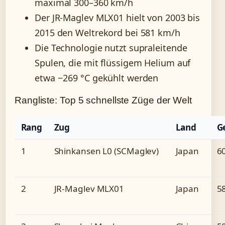
maximal 300–360 km/h
Der JR-Maglev MLX01 hielt von 2003 bis
2015 den Weltrekord bei 581 km/h
Die Technologie nutzt supraleitende
Spulen, die mit flüssigem Helium auf
etwa −269 °C gekühlt werden
Rangliste: Top 5 schnellste Züge der Welt
Rang
Zug
Land
G
1
Shinkansen L0 (SCMaglev)
Japan
6
2
JR-Maglev MLX01
Japan
5