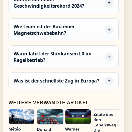
Geschwindigkeitsrekord 2024?
Wie teuer ist der Bau einer
Magnetschwebebahn?
Wann fährt der Shinkansen L0 im
Regelbetrieb?
Was ist der schnellste Zug in Europa?
WEITERE VERWANDTE ARTIKEL
Zitate über
den
Lebensweg:
Météo
Werder
Donald
Die