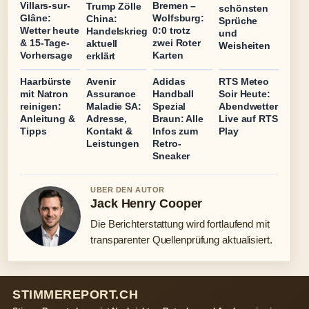
Villars-sur-
Bremen –
Trump Zölle
schönsten
Glâne:
Wolfsburg:
China:
Sprüche
Wetter heute
0:0 trotz
Handelskrieg
und
& 15-Tage-
zwei Roter
aktuell
Weisheiten
Vorhersage
Karten
erklärt
Haarbürste
Avenir
Adidas
RTS Meteo
mit Natron
Assurance
Handball
Soir Heute:
reinigen:
Maladie SA:
Spezial
Abendwetter
Anleitung &
Adresse,
Braun: Alle
Live auf RTS
Tipps
Kontakt &
Infos zum
Play
Leistungen
Retro-
Sneaker
UBER DEN AUTOR
Jack Henry Cooper
Die Berichterstattung wird fortlaufend mit
transparenter Quellenprüfung aktualisiert.
STIMMEREPORT.CH