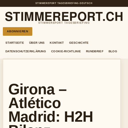
STIMMEREPORT TAGESBRIEFING
•
DEUTSCH
STIMMEREPORT.CH
STIMMEREPORT TAGESBRIEFING
ABONNIEREN
STARTSEITE
ÜBER UNS
KONTAKT
GESCHICHTE
DATENSCHUTZERKLÄRUNG
COOKIE-RICHTLINIE
RUNDBRIEF
BLOG
Girona –
Atlético
Madrid: H2H