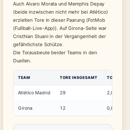
Auch Alvaro Morata und Memphis Depay
(beide inzwischen nicht mehr bei Atlético)
erzielten Tore in dieser Paarung (FotMob
(Fußball-Live-App)). Auf Girona-Seite war
Cristhian Stuani in der Vergangenheit der
gefährlichste Schütze.
Die Torausbeute beider Teams in den
Duellen.
TEAM
TORE INSGESAMT
TORE PRO 
Atlético Madrid
29
2,07
Girona
12
0,86