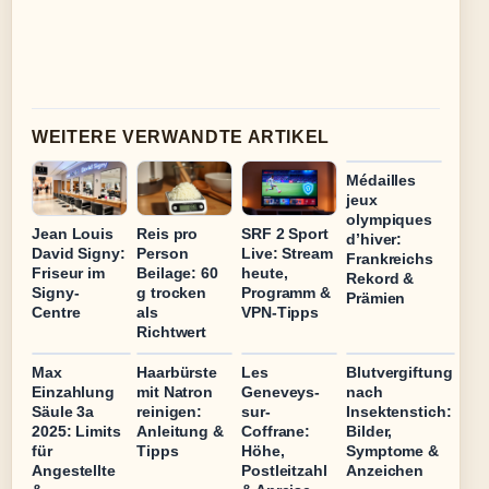
WEITERE VERWANDTE ARTIKEL
Médailles
jeux
olympiques
Jean Louis
Reis pro
SRF 2 Sport
d’hiver:
David Signy:
Person
Live: Stream
Frankreichs
Friseur im
Beilage: 60
heute,
Rekord &
Signy-
g trocken
Programm &
Prämien
Centre
als
VPN-Tipps
Richtwert
Max
Haarbürste
Les
Blutvergiftung
Einzahlung
mit Natron
Geneveys-
nach
Säule 3a
reinigen:
sur-
Insektenstich:
2025: Limits
Anleitung &
Coffrane:
Bilder,
für
Tipps
Höhe,
Symptome &
Angestellte
Postleitzahl
Anzeichen