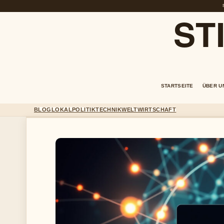
ST
STARTSEITE
ÜBER U
BLOG
LOKAL
POLITIK
TECHNIK
WELT
WIRTSCHAFT