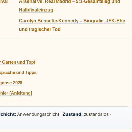
ival
Arsenal vs. Real Madrid – 5:1-Gesamtsieg und
Halbfinaleinzug
Carolyn Bessette-Kennedy – Biografie, JFK-Ehe
und tragischer Tod
ür Garten und Topf
sprache und Tipps
ognose 2026
hler [Anleitung]
Schicht:
Anwendungsschicht ·
Zustand:
zustandslos ·