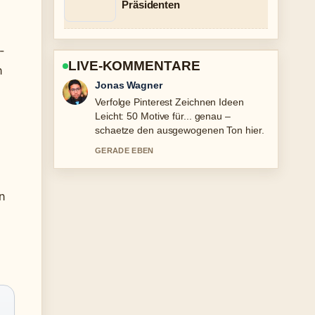
Präsidenten
-
LIVE-KOMMENTARE
n
Lena Schmidt
Hilfreicher Kontext zu Kanom Krok in
Deutschland finden, kaufen und.... Bitte
haltet diesen Liveticker aktuell.
3 MIN ZUVOR
n