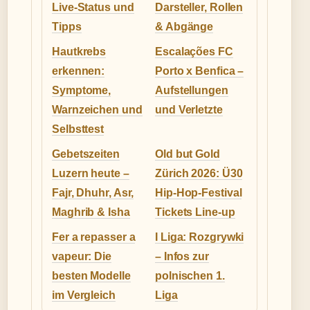
Live-Status und
Darsteller, Rollen
Tipps
& Abgänge
Hautkrebs
Escalações FC
erkennen:
Porto x Benfica –
Symptome,
Aufstellungen
Warnzeichen und
und Verletzte
Selbsttest
Gebetszeiten
Old but Gold
Luzern heute –
Zürich 2026: Ü30
Fajr, Dhuhr, Asr,
Hip-Hop-Festival
Maghrib & Isha
Tickets Line-up
Fer a repasser a
I Liga: Rozgrywki
vapeur: Die
– Infos zur
besten Modelle
polnischen 1.
im Vergleich
Liga