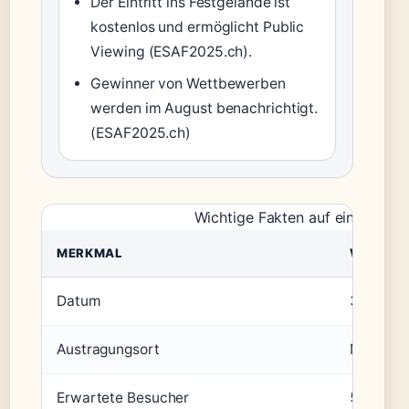
Der Eintritt ins Festgelände ist
kostenlos und ermöglicht Public
Viewing (ESAF2025.ch).
Gewinner von Wettbewerben
werden im August benachrichtigt.
(ESAF2025.ch)
Wichtige Fakten auf einen Blick
MERKMAL
WERT
Datum
30.–31. 
Austragungsort
Mollis, G
Erwartete Besucher
500.000