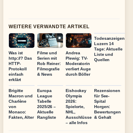
WEITERE VERWANDTE ARTIKEL
Todesanzeigen
Luzern 14
Tage: Aktuelle
Was ist
Filme und
Andrea
Liste und
http://? Das
Serien mit
Plewig: TV-
Quellen
HTTP-
Rob Reiner:
Moderatorin
Protokoll
Filmografie
verliert Auge
einfach
& News
durch Böller
erklärt
Brigitte
Europa
Eishockey
Rezensionen
Macron und
League
Olympia
für See-
Charlène
Tabelle
2026:
Spital
von
2025/26 –
Spielorte,
Horgen:
Monaco:
Aktuelle
NHL,
Bewertungen
Fakten, Alter
Rangliste
Ausschlüsse
& Gehalt
– alle Infos