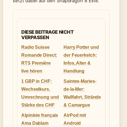
setzt dabei auf den Snapdragon 8 Elite.
DIESE BEITRAGE NICHT
VERPASSEN
Radio Suisse
Harry Potter und
Romande Direct:
der Feuerkelch:
RTS Première
Infos, Alter &
live hören
Handlung
1 GBP in CHF:
Saintes-Maries-
Wechselkurs,
de-la-Mer:
Umrechnung und
Wallfahrt, Strände
Stärke des CHF
& Camargue
Alpiniste français
AirPod mit
Ama Dablam
Android