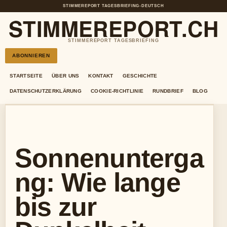
STIMMEREPORT TAGESBRIEFING
•
DEUTSCH
STIMMEREPORT.CH
STIMMEREPORT TAGESBRIEFING
ABONNIEREN
STARTSEITE
ÜBER UNS
KONTAKT
GESCHICHTE
DATENSCHUTZERKLÄRUNG
COOKIE-RICHTLINIE
RUNDBRIEF
BLOG
Sonnenunterga
ng: Wie lange
bis zur