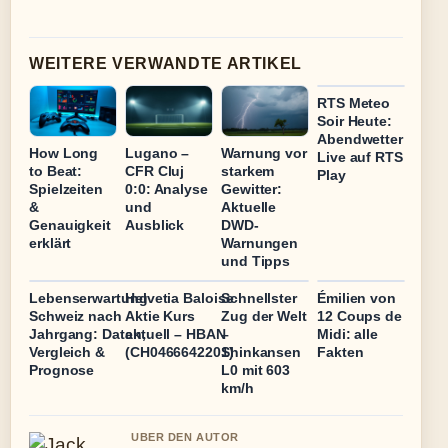
WEITERE VERWANDTE ARTIKEL
RTS Meteo
Soir Heute:
Abendwetter
How Long
Lugano –
Warnung vor
Live auf RTS
to Beat:
CFR Cluj
starkem
Play
Spielzeiten
0:0: Analyse
Gewitter:
&
und
Aktuelle
Genauigkeit
Ausblick
DWD-
erklärt
Warnungen
und Tipps
Lebenserwartung
Helvetia Baloise
Schnellster
Émilien von
Schweiz nach
Aktie Kurs
Zug der Welt
12 Coups de
Jahrgang: Daten,
aktuell – HBAN
–
Midi: alle
Vergleich &
(CH0466642201)
Shinkansen
Fakten
Prognose
L0 mit 603
km/h
UBER DEN AUTOR