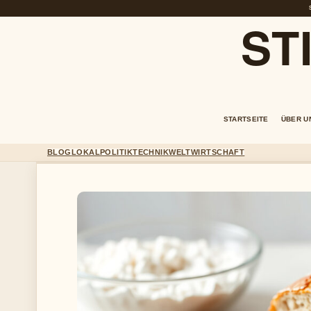
ST
STARTSEITE
ÜBER U
BLOG
LOKAL
POLITIK
TECHNIK
WELT
WIRTSCHAFT