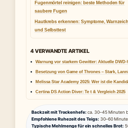
Fugenmörtel reinigen: beste Methoden für
saubere Fugen
Hautkrebs erkennen: Symptome, Warnzeic
und Selbsttest
4 VERWANDTE ARTIKEL
Warnung vor starkem Gewitter: Aktuelle DWD
Besetzung von Game of Thrones – Stark, Lanni
Melissa Star Academy 2025: Wer ist die Kandid
Certina DS Action Diver: Te t & Vergleich 2025
Backzeit mit Trockenhefe:
ca. 30–45 Minuten b
Empfohlene Ruhezeit des Teigs:
30–60 Minute
Typische Mehlmenge für ein schnelles Brot:
50