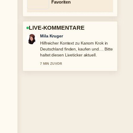
Favoriten
LIVE-KOMMENTARE
Jonas Wagner
Die Berichterstattung zu Grande
Fratello: Neueste Nachrichten vor 1
Stunde... wirkt solide und sehr gut
nachvollziehbar.
9 MIN ZUVOR