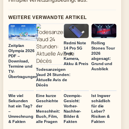
WEITERE VERWANDTE ARTIKEL
Redmi Note
Rolling
Zeitplan
14 Pro 5G
Stones Tour
Olympia 2026
Test:
2026
PDF –
Kamera,
abgesagt:
Download,
Akku & Preis
Grund und
Termine und
Ausblick
Todesanzeigen
TV-
Vaud 24 Stunden:
Übertragungen
Aktuelle Avis de
Décès
Wie viel
Eine kurze
Ozempic-
Ist Ingwer
Sekunden
Geschichte
Gesicht:
schädlich
hat ein Tag?
der
Vorher-
für die
–
Menschheit:
Nachher-
Leber?
Umrechnung
Buch, Film,
Bilder &
Risiken &
& Fakten
alle Fragen
Fakten
Fakten