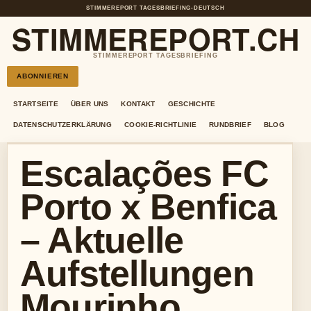
STIMMEREPORT TAGESBRIEFING
•
DEUTSCH
STIMMEREPORT.CH
STIMMEREPORT TAGESBRIEFING
ABONNIEREN
STARTSEITE
ÜBER UNS
KONTAKT
GESCHICHTE
DATENSCHUTZERKLÄRUNG
COOKIE-RICHTLINIE
RUNDBRIEF
BLOG
Escalações FC
Porto x Benfica
– Aktuelle
Aufstellungen
Mourinho