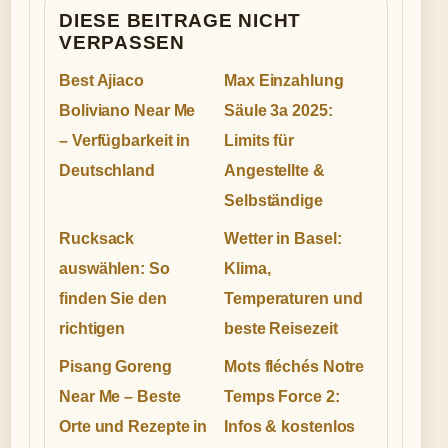
DIESE BEITRAGE NICHT
VERPASSEN
Best Ajiaco
Max Einzahlung
Boliviano Near Me
Säule 3a 2025:
– Verfügbarkeit in
Limits für
Deutschland
Angestellte &
Selbständige
Rucksack
Wetter in Basel:
auswählen: So
Klima,
finden Sie den
Temperaturen und
richtigen
beste Reisezeit
Pisang Goreng
Mots fléchés Notre
Near Me – Beste
Temps Force 2:
Orte und Rezepte in
Infos & kostenlos