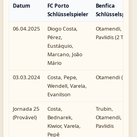
Datum
FC Porto
Benfica
Schlüsselspieler
Schlüsselspieler
06.04.2025
Diogo Costa,
Otamendi,
Pérez,
Pavlidis (2 Tore)
Eustáquio,
Marcano, João
Mário
03.03.2024
Costa, Pepe,
Otamendi (Rot)
Wendell, Varela,
Evanilson
Jornada 25
Costa,
Trubin,
(Provável)
Bednarek,
Otamendi,
Kiwior, Varela,
Pavlidis
Pepê