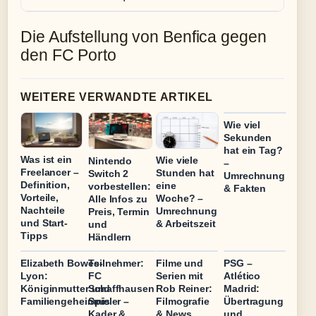
Die Aufstellung von Benfica gegen
den FC Porto
WEITERE VERWANDTE ARTIKEL
Wie viel
Sekunden
hat ein Tag?
Was ist ein
Wie viele
Nintendo
–
Freelancer –
Stunden hat
Switch 2
Umrechnung
Definition,
eine
vorbestellen:
& Fakten
Vorteile,
Woche? –
Alle Infos zu
Nachteile
Umrechnung
Preis, Termin
und Start-
& Arbeitszeit
und
Tipps
Händlern
Elizabeth Bowes-
Teilnehmer:
Filme und
PSG –
Lyon:
FC
Serien mit
Atlético
Königinmutter und
Schaffhausen
Rob Reiner:
Madrid:
Familiengeheimnis
Spieler –
Filmografie
Übertragung
Kader &
& News
und