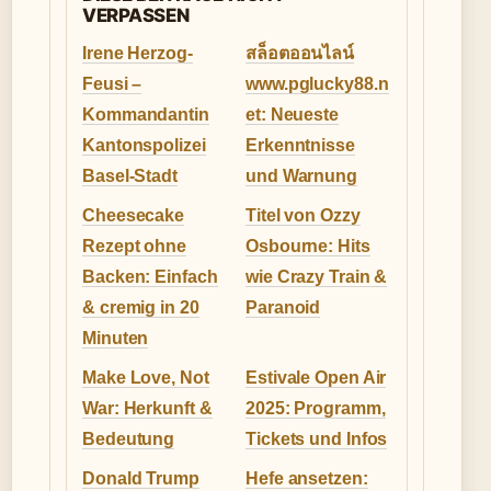
VERPASSEN
Irene Herzog-
สล็อตออนไลน์
Feusi –
www.pglucky88.n
Kommandantin
et: Neueste
Kantonspolizei
Erkenntnisse
Basel-Stadt
und Warnung
Cheesecake
Titel von Ozzy
Rezept ohne
Osbourne: Hits
Backen: Einfach
wie Crazy Train &
& cremig in 20
Paranoid
Minuten
Make Love, Not
Estivale Open Air
War: Herkunft &
2025: Programm,
Bedeutung
Tickets und Infos
Donald Trump
Hefe ansetzen: