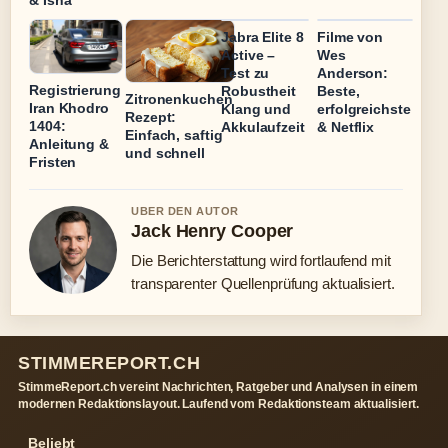
& Isha
Jabra Elite 8
Filme von
Active –
Wes
Test zu
Anderson:
Registrierung
Robustheit
Beste,
Zitronenkuchen
Iran Khodro
Klang und
erfolgreichste
Rezept:
1404:
Akkulaufzeit
& Netflix
Einfach, saftig
Anleitung &
und schnell
Fristen
UBER DEN AUTOR
Jack Henry Cooper
Die Berichterstattung wird fortlaufend mit
transparenter Quellenprüfung aktualisiert.
STIMMEREPORT.CH
StimmeReport.ch vereint Nachrichten, Ratgeber und Analysen in einem
modernen Redaktionslayout. Laufend vom Redaktionsteam aktualisiert.
Beliebt