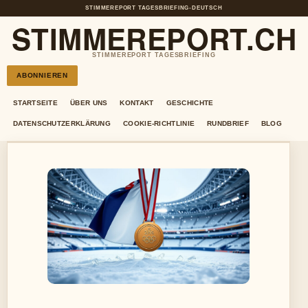
STIMMEREPORT TAGESBRIEFING
•
DEUTSCH
STIMMEREPORT.CH
STIMMEREPORT TAGESBRIEFING
ABONNIEREN
STARTSEITE
ÜBER UNS
KONTAKT
GESCHICHTE
DATENSCHUTZERKLÄRUNG
COOKIE-RICHTLINIE
RUNDBRIEF
BLOG