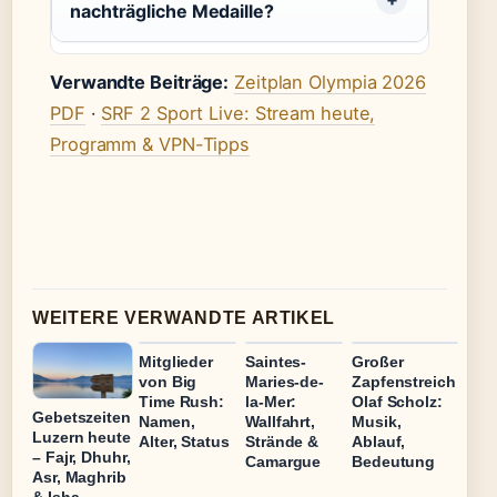
nachträgliche Medaille?
Verwandte Beiträge:
Zeitplan Olympia 2026
PDF
·
SRF 2 Sport Live: Stream heute,
Programm & VPN-Tipps
WEITERE VERWANDTE ARTIKEL
Mitglieder
Saintes-
Großer
von Big
Maries-de-
Zapfenstreich
Time Rush:
la-Mer:
Olaf Scholz:
Gebetszeiten
Namen,
Wallfahrt,
Musik,
Luzern heute
Alter, Status
Strände &
Ablauf,
– Fajr, Dhuhr,
Camargue
Bedeutung
Asr, Maghrib