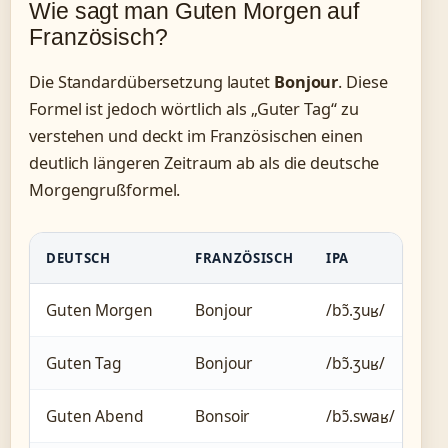
Wie sagt man Guten Morgen auf
Französisch?
Die Standardübersetzung lautet
Bonjour
. Diese
Formel ist jedoch wörtlich als „Guter Tag“ zu
verstehen und deckt im Französischen einen
deutlich längeren Zeitraum ab als die deutsche
Morgengrußformel.
DEUTSCH
FRANZÖSISCH
IPA
V
Guten Morgen
Bonjour
/bɔ̃.ʒuʁ/
Mo
Guten Tag
Bonjour
/bɔ̃.ʒuʁ/
Ta
Guten Abend
Bonsoir
/bɔ̃.swaʁ/
Ab