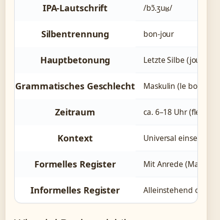
IPA-Lautschrift
/bɔ̃.ʒuʁ/
Silbentrennung
bon-jour
Hauptbetonung
Letzte Silbe (jour)
Grammatisches Geschlecht
Maskulin (le bonjour)
Zeitraum
ca. 6–18 Uhr (flexibe
Kontext
Universal einsetzbar
Formelles Register
Mit Anrede (Madame
Informelles Register
Alleinstehend oder 