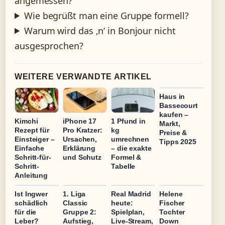
angemessen?
Wie begrüßt man eine Gruppe formell?
Warum wird das ‚n‘ in Bonjour nicht
ausgesprochen?
WEITERE VERWANDTE ARTIKEL
Haus in
Bassecourt
kaufen –
Kimchi
iPhone 17
1 Pfund in
Markt,
Rezept für
Pro Kratzer:
kg
Preise &
Einsteiger –
Ursachen,
umrechnen
Tipps 2025
Einfache
Erklärung
– die exakte
Schritt-für-
und Schutz
Formel &
Schritt-
Tabelle
Anleitung
Ist Ingwer
1. Liga
Real Madrid
Helene
schädlich
Classic
heute:
Fischer
für die
Gruppe 2:
Spielplan,
Tochter
Leber?
Aufstieg,
Live-Stream,
Down