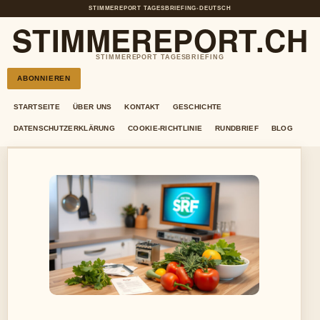
STIMMEREPORT TAGESBRIEFING
•
DEUTSCH
STIMMEREPORT.CH
STIMMEREPORT TAGESBRIEFING
ABONNIEREN
STARTSEITE
ÜBER UNS
KONTAKT
GESCHICHTE
DATENSCHUTZERKLÄRUNG
COOKIE-RICHTLINIE
RUNDBRIEF
BLOG