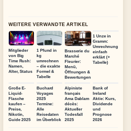
WEITERE VERWANDTE ARTIKEL
1 Unze in
Gramm:
Umrechnung
Mitglieder
1 Pfund in
Brasserie du
einfach
von Big
kg
Marché
erklärt (+
Time Rush:
umrechnen
Fleurier:
Tabelle)
Namen,
– die exakte
Menü,
Alter, Status
Formel &
Öffnungen &
Tabelle
Bewertungen
Große E-
Buchard
Alpiniste
Bank of
Liquid-
Voyages
français
Ireland
Flasche
2025
Ama Dablam
Aktie: Kurs,
kaufen –
Termine:
décès:
Dividende
Preise,
Alle
Aktueller
und
Nikotin,
Reisedaten
Todesfall
Prognose
Guide 2025
im Überblick
2025
2026