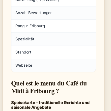
Anzahl Bewertungen
553
Rang in Fribourg
13 / 1
Spezialität
Fondue
Standort
Fußgän
Webseite
www.le
Quel est le menu du Café du
Midi à Fribourg ?
Speisekarte – traditionelle Gerichte und
saisonale Angebote