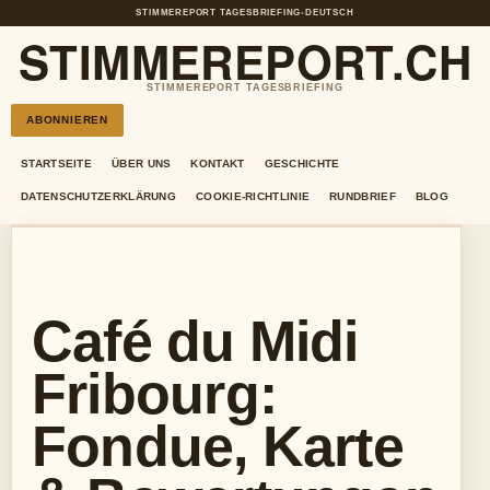
STIMMEREPORT TAGESBRIEFING
•
DEUTSCH
STIMMEREPORT.CH
STIMMEREPORT TAGESBRIEFING
ABONNIEREN
STARTSEITE
ÜBER UNS
KONTAKT
GESCHICHTE
DATENSCHUTZERKLÄRUNG
COOKIE-RICHTLINIE
RUNDBRIEF
BLOG
Café du Midi
Fribourg:
Fondue, Karte