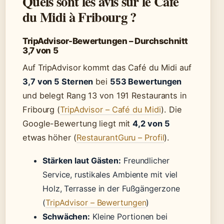
Quels sont les avis sur le Café
du Midi à Fribourg ?
TripAdvisor-Bewertungen – Durchschnitt
3,7 von 5
Auf TripAdvisor kommt das Café du Midi auf
3,7 von 5 Sternen
bei
553 Bewertungen
und belegt Rang 13 von 191 Restaurants in
Fribourg (
TripAdvisor – Café du Midi
). Die
Google-Bewertung liegt mit
4,2 von 5
etwas höher (
RestaurantGuru – Profil
).
Stärken laut Gästen:
Freundlicher
Service, rustikales Ambiente mit viel
Holz, Terrasse in der Fußgängerzone
(
TripAdvisor – Bewertungen
)
Schwächen:
Kleine Portionen bei