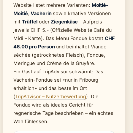
Website listet mehrere Varianten:
Moitié-
Moitié
,
Vacherin
sowie kreative Versionen
mit
Trüffel
oder
Ziegenkäse
– Aufpreis
jeweils CHF 5.- (Offizielle Website Café du
Midi – Karte). Das Menu Fondue kostet
CHF
46.00 pro Person
und beinhaltet Viande
séchée (getrocknetes Fleisch), Fondue,
Meringue und Crème de la Gruyère.
Ein Gast auf TripAdvisor schwärmt: Das
Vacherin-Fondue sei «nur in Fribourg
erhältlich» und das beste im Ort
(
TripAdvisor – Nutzerbewertung
). Die
Fondue wird als ideales Gericht für
regnerische Tage beschrieben – ein echtes
Wohlfühlessen.