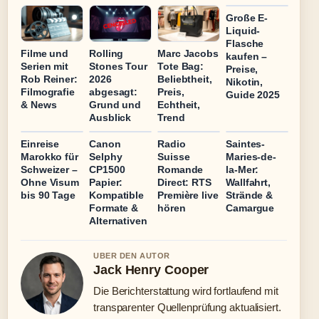
Große E-
Liquid-
Flasche
Filme und
Rolling
Marc Jacobs
kaufen –
Serien mit
Stones Tour
Tote Bag:
Preise,
Rob Reiner:
2026
Beliebtheit,
Nikotin,
Filmografie
abgesagt:
Preis,
Guide 2025
& News
Grund und
Echtheit,
Ausblick
Trend
Einreise
Canon
Radio
Saintes-
Marokko für
Selphy
Suisse
Maries-de-
Schweizer –
CP1500
Romande
la-Mer:
Ohne Visum
Papier:
Direct: RTS
Wallfahrt,
bis 90 Tage
Kompatible
Première live
Strände &
Formate &
hören
Camargue
Alternativen
UBER DEN AUTOR
Jack Henry Cooper
Die Berichterstattung wird fortlaufend mit
transparenter Quellenprüfung aktualisiert.