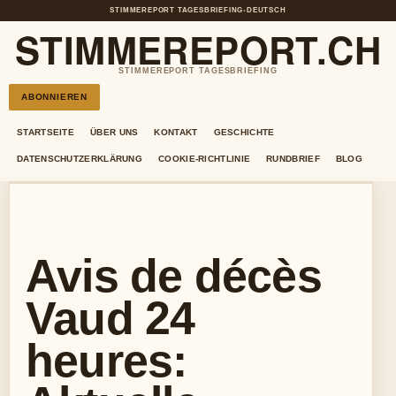
STIMMEREPORT TAGESBRIEFING
•
DEUTSCH
STIMMEREPORT.CH
STIMMEREPORT TAGESBRIEFING
ABONNIEREN
STARTSEITE
ÜBER UNS
KONTAKT
GESCHICHTE
DATENSCHUTZERKLÄRUNG
COOKIE-RICHTLINIE
RUNDBRIEF
BLOG
Avis de décès
Vaud 24
heures: