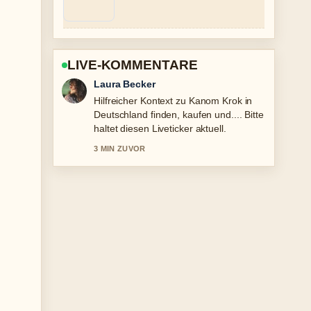
LIVE-KOMMENTARE
Nico Hoffmann
Die Berichterstattung zu Grande
Fratello: Neueste Nachrichten vor 1
Stunde... wirkt solide und sehr gut
nachvollziehbar.
5 MIN ZUVOR