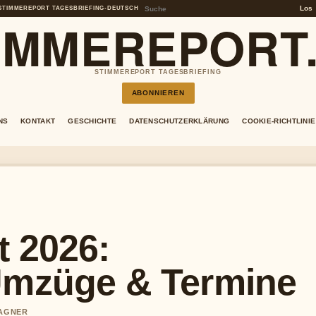
Los
STIMMEREPORT TAGESBRIEFING
•
DEUTSCH
IMMEREPORT
STIMMEREPORT TAGESBRIEFING
ABONNIEREN
NS
KONTAKT
GESCHICHTE
DATENSCHUTZERKLÄRUNG
COOKIE-RICHTLINIE
t 2026:
Umzüge & Termine
WAGNER