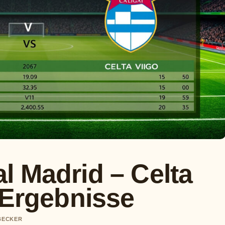
l Madrid – Celta
 Ergebnisse
 BECKER