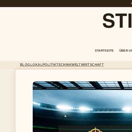
ST
STARTSEITE
ÜBER U
BLOG
LOKAL
POLITIK
TECHNIK
WELT
WIRTSCHAFT