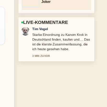
Joker
LIVE-KOMMENTARE
Mila Kruger
Verfolge Grande Fratello: Neueste
Nachrichten vor 1 Stunde... genau –
schaetze den ausgewogenen Ton hier.
5 MIN ZUVOR