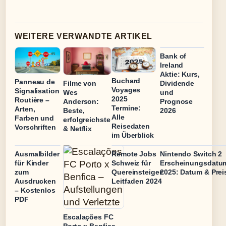
WEITERE VERWANDTE ARTIKEL
Bank of
Ireland
Aktie: Kurs,
Buchard
Panneau de
Filme von
Dividende
Voyages
Signalisation
Wes
und
2025
Routière –
Anderson:
Prognose
Termine:
Arten,
Beste,
2026
Alle
Farben und
erfolgreichste
Reisedaten
Vorschriften
& Netflix
im Überblick
Ausmalbilder
Remote Jobs
Nintendo Switch 2
für Kinder
Schweiz für
Erscheinungsdatu
zum
Quereinsteiger:
2025: Datum & Prei
Ausdrucken
Leitfaden 2024
– Kostenlos
PDF
Escalações FC