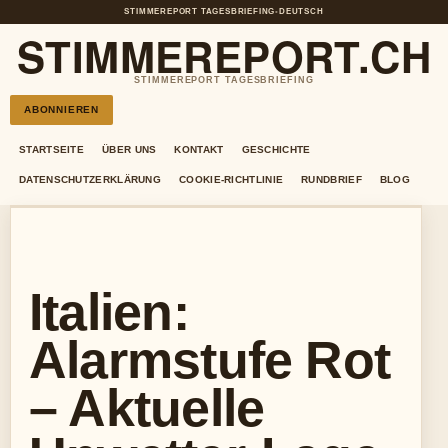
STIMMEREPORT TAGESBRIEFING
•
DEUTSCH
STIMMEREPORT.CH
STIMMEREPORT TAGESBRIEFING
ABONNIEREN
STARTSEITE
ÜBER UNS
KONTAKT
GESCHICHTE
DATENSCHUTZERKLÄRUNG
COOKIE-RICHTLINIE
RUNDBRIEF
BLOG
Italien:
Alarmstufe Rot
– Aktuelle