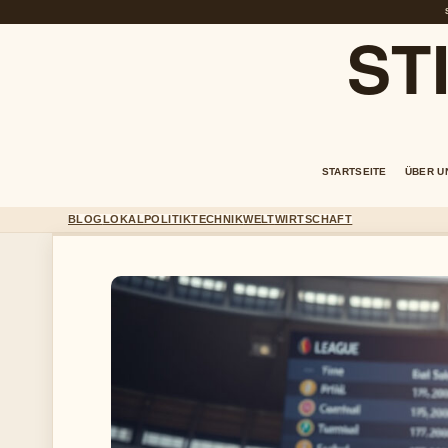
ST
STARTSEITE
ÜBER U
BLOG
LOKAL
POLITIK
TECHNIK
WELT
WIRTSCHAFT