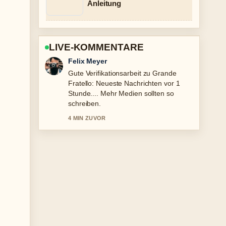
Anleitung
LIVE-KOMMENTARE
Laura Becker
Starke Einordnung zu Pinterest
Zeichnen Ideen Leicht: 50 Motive für....
Das ist die klarste Zusammenfassung,
die ich heute gesehen habe.
6 MIN ZUVOR