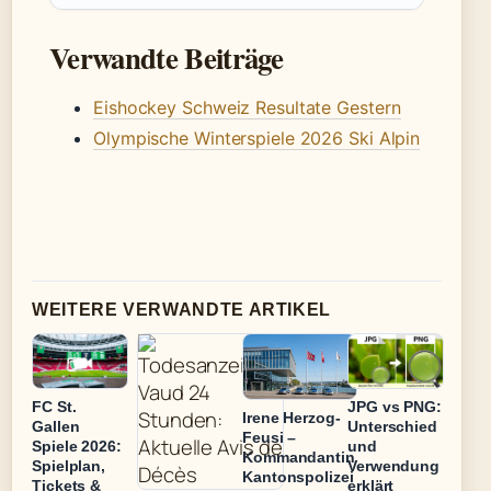
Verwandte Beiträge
Eishockey Schweiz Resultate Gestern
Olympische Winterspiele 2026 Ski Alpin
WEITERE VERWANDTE ARTIKEL
FC St.
JPG vs PNG:
Irene Herzog-
Gallen
Unterschied
Feusi –
Spiele 2026:
und
Kommandantin
Spielplan,
Verwendung
Kantonspolizei
Tickets &
erklärt