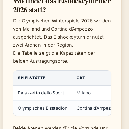
Wo findet das Eishockeyturnier
2026 statt?
Die Olympischen Winterspiele 2026 werden
von Mailand und Cortina d’Ampezzo
ausgerichtet. Das Eishockeyturnier nutzt
zwei Arenen in der Region.
Die Tabelle zeigt die Kapazitäten der
beiden Austragungsorte.
SPIELSTÄTTE
ORT
K
Palazzetto dello Sport
Milano
c
Olympisches Eisstadion
Cortina d’Ampezzo
c
Beide Arenen werden für die Vorrunde und