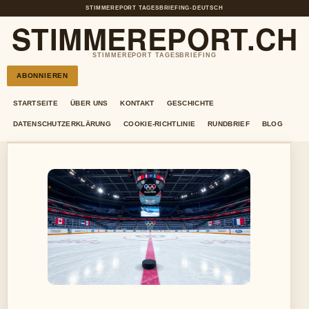
STIMMEREPORT TAGESBRIEFING
•
DEUTSCH
STIMMEREPORT.CH
STIMMEREPORT TAGESBRIEFING
ABONNIEREN
STARTSEITE
ÜBER UNS
KONTAKT
GESCHICHTE
DATENSCHUTZERKLÄRUNG
COOKIE-RICHTLINIE
RUNDBRIEF
BLOG