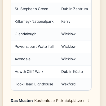
St. Stephen’s Green
Dublin Zentrum
Ja
Killarney-Nationalpark
Kerry
Ja (i
Glendalough
Wicklow
Nein
Powerscourt Waterfall
Wicklow
Ja (gr
Avondale
Wicklow
Ja (mi
Howth Cliff Walk
Dublin Küste
Nein
Hook Head Lighthouse
Wexford
Nein
Das Muster:
Kostenlose Picknickplätze mit