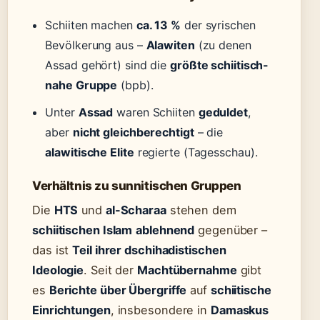
Schiiten machen
ca. 13 %
der syrischen
Bevölkerung aus –
Alawiten
(zu denen
Assad gehört) sind die
größte schiitisch-
nahe Gruppe
(bpb).
Unter
Assad
waren Schiiten
geduldet
,
aber
nicht gleichberechtigt
– die
alawitische Elite
regierte (Tagesschau).
Verhältnis zu sunnitischen Gruppen
Die
HTS
und
al-Scharaa
stehen dem
schiitischen Islam
ablehnend
gegenüber –
das ist
Teil ihrer dschihadistischen
Ideologie
. Seit der
Machtübernahme
gibt
es
Berichte über Übergriffe
auf
schiitische
Einrichtungen
, insbesondere in
Damaskus