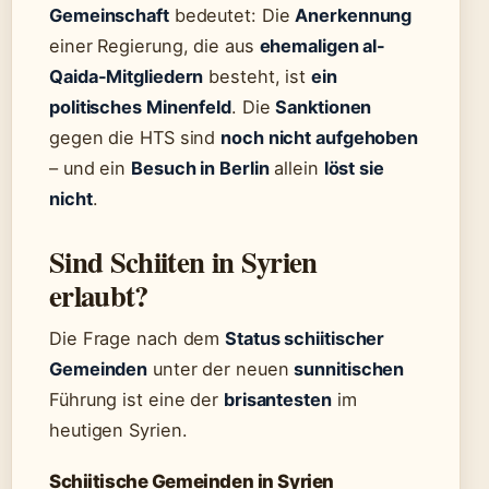
Gemeinschaft
bedeutet: Die
Anerkennung
einer Regierung, die aus
ehemaligen al-
Qaida-Mitgliedern
besteht, ist
ein
politisches Minenfeld
. Die
Sanktionen
gegen die HTS sind
noch nicht aufgehoben
– und ein
Besuch in Berlin
allein
löst sie
nicht
.
Sind Schiiten in Syrien
erlaubt?
Die Frage nach dem
Status schiitischer
Gemeinden
unter der neuen
sunnitischen
Führung ist eine der
brisantesten
im
heutigen Syrien.
Schiitische Gemeinden in Syrien