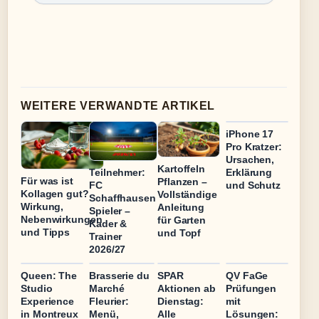
WEITERE VERWANDTE ARTIKEL
iPhone 17
Pro Kratzer:
Ursachen,
Kartoffeln
Teilnehmer:
Erklärung
Für was ist
Pflanzen –
FC
und Schutz
Kollagen gut?
Vollständige
Schaffhausen
Wirkung,
Anleitung
Spieler –
Nebenwirkungen
für Garten
Kader &
und Tipps
und Topf
Trainer
2026/27
Queen: The
Brasserie du
SPAR
QV FaGe
Studio
Marché
Aktionen ab
Prüfungen
Experience
Fleurier:
Dienstag:
mit
in Montreux
Menü,
Alle
Lösungen: