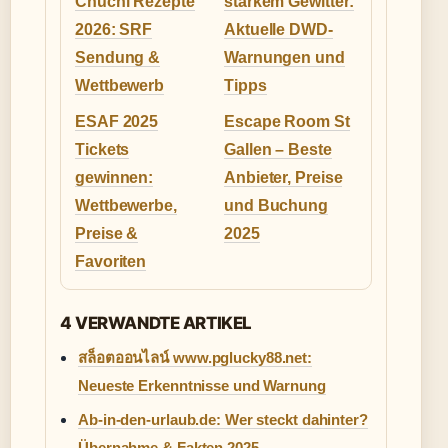
Chuchi Rezepte
starkem Gewitter:
2026: SRF
Aktuelle DWD-
Sendung &
Warnungen und
Wettbewerb
Tipps
ESAF 2025
Escape Room St
Tickets
Gallen – Beste
gewinnen:
Anbieter, Preise
Wettbewerbe,
und Buchung
Preise &
2025
Favoriten
4 VERWANDTE ARTIKEL
สล็อตออนไลน์ www.pglucky88.net:
Neueste Erkenntnisse und Warnung
Ab-in-den-urlaub.de: Wer steckt dahinter?
Übernahme & Fakten 2025