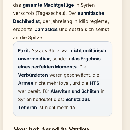
das
gesamte Machtgefüge
in Syrien
verschob (Tagesschau). Der
sunnitische
Dschihadist
, der jahrelang in Idlib regierte,
eroberte
Damaskus
und setzte sich selbst
an die Spitze.
Fazit:
Assads Sturz war
nicht militärisch
unvermeidbar
, sondern
das Ergebnis
eines perfekten Moments
: Die
Verbündeten
waren geschwächt, die
Armee
nicht mehr loyal, und die
HTS
war bereit. Für
Alawiten und Schiiten
in
Syrien bedeutet dies:
Schutz aus
Teheran
ist nicht mehr da.
Wer hat Assad in Syrien