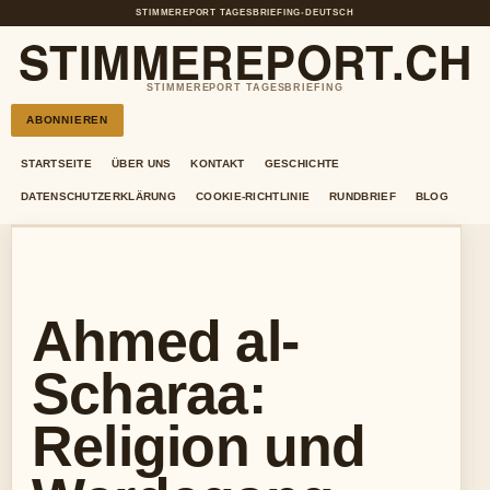
STIMMEREPORT TAGESBRIEFING
•
DEUTSCH
STIMMEREPORT.CH
STIMMEREPORT TAGESBRIEFING
ABONNIEREN
STARTSEITE
ÜBER UNS
KONTAKT
GESCHICHTE
DATENSCHUTZERKLÄRUNG
COOKIE-RICHTLINIE
RUNDBRIEF
BLOG
Ahmed al-
Scharaa:
Religion und