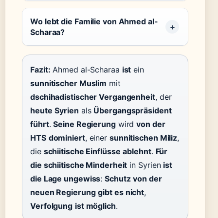
Wo lebt die Familie von Ahmed al-
Scharaa?
Fazit:
Ahmed al-Scharaa
ist
ein
sunnitischer Muslim
mit
dschihadistischer Vergangenheit
, der
heute
Syrien
als
Übergangspräsident
führt
.
Seine Regierung
wird
von der
HTS
dominiert
, einer
sunnitischen Miliz
,
die
schiitische Einflüsse
ablehnt
.
Für
die schiitische Minderheit
in Syrien
ist
die Lage ungewiss
:
Schutz
von der
neuen Regierung
gibt es nicht
,
Verfolgung
ist möglich
.